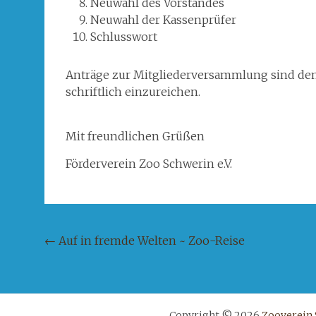
Neuwahl des Vorstandes
Neuwahl der Kassenprüfer
Schlusswort
Anträge zur Mitgliederversammlung sind dem 
schriftlich einzureichen.
Mit freundlichen Grüßen
Förderverein Zoo Schwerin e.V.
Beitragsnavigation
←
Auf in fremde Welten ~ Zoo-Reise
Copyright © 2026
Zooverein